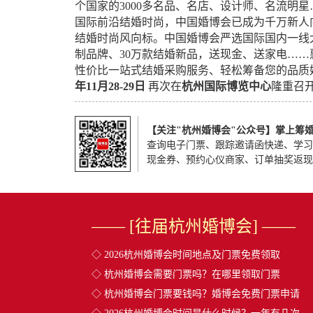
个国家的3000多名品、名店、设计师、名流明
国际前沿结婚时尚，中国婚博会已成为千万新人
结婚时尚风向标。中国婚博会严选国际国内一线
制品牌、30万款结婚新品，送现金、送家电…
性价比一站式结婚采购服务、轻松筹备您的品质
年11月28-29日
再次在
杭州国际博览中心
隆重召
【关注"杭州婚博会"公众号】掌上筹
查询电子门票、跟踪邀请函快递、学习
现金券、预约心仪商家、订单抽奖返现
—— [往届杭州婚博会] ——
◇
2026杭州婚博会时间地点及门票免费领取
◇
杭州婚博会需要门票吗？在哪里领取门票
◇
杭州婚博会门票要钱吗？婚博会免费门票申请