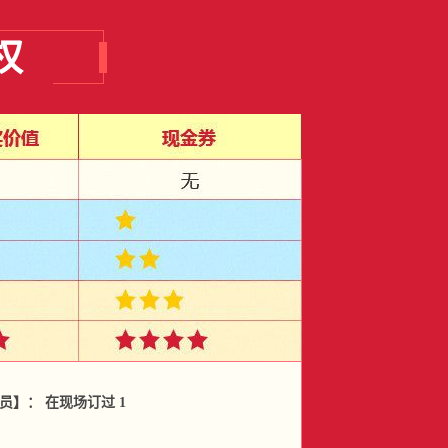
权
】： 在现场订过 1