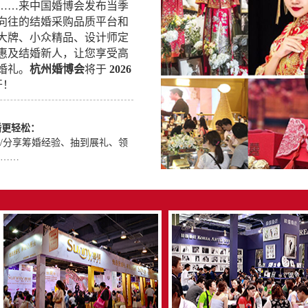
星……来中国婚博会发布当季
向往的结婚采购品质平台和
大牌、小众精品、设计师定
…惠及结婚新人，让您享受高
婚礼。
杭州婚博会
将于
2026
开！
婚更轻松：
/分享筹婚经验、抽到展礼、领
……