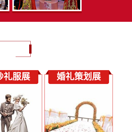
纱礼服展
婚礼策划展