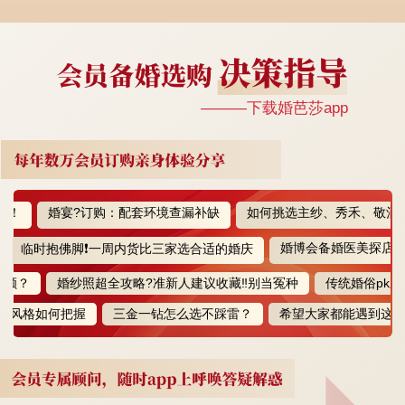
———下载婚芭莎app
婚宴?订购：配套环境查漏补缺
如何挑选主纱、秀禾、敬酒服、
婚博会备婚医美探店体验
临时抱佛脚❗️一周内货比三家选合适的婚庆
？
婚纱照超全攻略?准新人建议收藏‼️别当冤种
传统婚俗pk新观
格如何把握
三金一钻怎么选不踩雷？
希望大家都能遇到这么?的