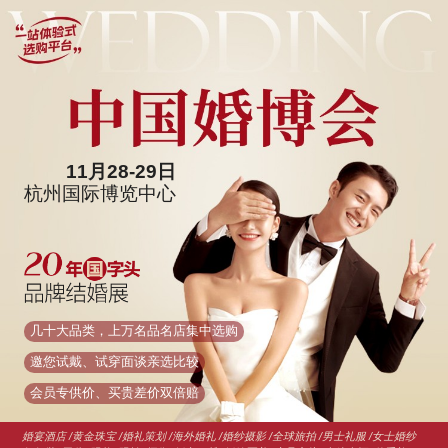
11月28-29日
杭州国际博览中心
几十大品类，上万名品名店集中选购
邀您试戴、试穿面谈亲选比较
会员专供价、买贵差价双倍赔
婚宴酒店 /黄金珠宝 /婚礼策划 /海外婚礼 /婚纱摄影 /全球旅拍 /男士礼服 /女士婚纱